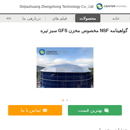
Shijiazhuang Zhengzhong Technology Co., Ltd
خانه
محصولات
فیلم های
دربارهی ما
>>
گواهینامه NSF مخصوص مخزن GFS سبز تیره
بهترین قیمت
تماس با ما
جزئیات محصول