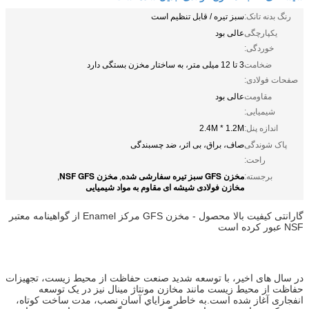
رنگ بدنه تانک:
سبز تیره / قابل تنظیم است
یکپارچگی
عالی بود
خوردگی:
ضخامت
3 تا 12 میلی متر، به ساختار مخزن بستگی دارد
صفحات فولادی:
مقاومت
عالی بود
شیمیایی:
اندازه پنل:
2.4M * 1.2M
پاک شوندگی
صاف، براق، بی اثر، ضد چسبندگی
راحت:
مخزن GFS سبز تیره سفارشی شده
مخزن NSF GFS
برجسته:
,
,
مخازن فولادی شیشه ای مقاوم به مواد شیمیایی
گارانتی کیفیت بالا محصول - مخزن GFS مرکز Enamel از گواهینامه معتبر
NSF عبور کرده است
در سال های اخیر، با توسعه شدید صنعت حفاظت از محیط زیست، تجهیزات
حفاظت از محیط زیست مانند مخازن مونتاژ مینال نیز در یک توسعه
انفجاری آغاز شده است.به خاطر مزاياي آسان نصب، مدت ساخت کوتاه،