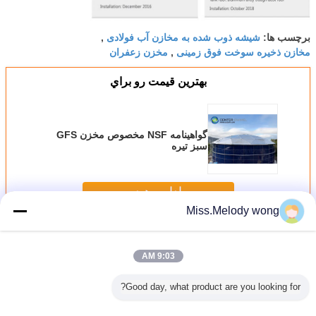
شیشه ذوب شده به مخازن آب فولادی
برچسب ها:
,
مخازن ذخیره سوخت فوق زمینی
مخزن زعفران
,
بهترين قيمت رو براي
گواهینامه NSF مخصوص مخزن GFS
سبز تیره
ادامه هید
Miss.Melody wong
شیشه ای که به مخازن فولادی تبدیل شده است
بیش
9:03 AM
Good day, what product are you looking for?
مخازن GLS:
مخمر بیولوژیکی
مخزن بیوگاز GFS
هضم کننده متان
مینی بیو