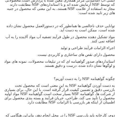
ایمنی آب آشامیدنی مرکز همکاری معین شده با پردازش است.محصولاتی
که توسط NSF آزمایش شده اند و با استانداردهای NSF مطابقت دارند
مجاز به استفاده از علامت NSF هستند، به این معنی که محصول در جنبه
های زیر تایید شده است:
توانایی حذف ناخالصی ها همانطور که در دستورالعمل محصول نشان داده
شده است، ممکن است به دست آید.
مواد تشکیل دهنده محصول در طول فرآیند تصفیه آب مواد آلاینده را به آب
اضافه نمی کنند.
اجراء الزامات فرآیند طراحی و تولید
محصول دارای نقص های ساختاری و کاربردی نیست.
استانداردهای صدور گواهینامه ای که در تبلیغات محصولات، نمونه های مواد
و لوگوها نشان داده شده، درست و دقیق هستند.
چگونه گواهینامه NSF را به دست آوریم؟
به دست آوردن گواهینامه NSF به این معنی است که محصول تحت
بازرسی دقیق و تضمین کیفیت قرار گرفته است. با این حال، برای بسیاری
از شرکت ها، گواهینامه NSF بسیار سخت است.گواهینامه NSF مواد اولیه
محصول را تأیید می کند، طراحی، جریان فرآیند و بسته بندی محصول برای
اطمینان از اینکه هر بازرسی با الزامات NSF مطابقت دارد.
دوم، کارخانه باید بازرسی NSF را در محل انجام دهد، بنابراین هنگامی که