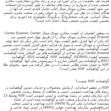
هزینه کم، مقاومت در برابر خوردگی برتر و رنگ مخزن سفارشی، مخازن
تجمعی شده از مروارید در زمینه های مختلف به طور گسترده ای استفاده
می شود.کیفیت مخازن مونتاژ مینال اغلب عامل کلیدی است که آنها در
هنگام انتخاب در نظر می گیرندخب، به عنوان رهبر در صنعت مخزن تجمعی
مینال آسیایی، شرکت شیجیاژوانگ ژنگژونگ تکنولوژی چه اموری برای
تضمین کیفیت مخزن تجمعی مینال انجام داده است؟
به منظور اطمینان از کیفیت مخازن مونتاژ مینال Center Enamel، Center
Enamel کیفیت مخازن مونتاژ مینال را از طریق چهار جنبه تضمین می
کند:یکی از آنها کنترل دقیق کیفیت مواد خام است.یکی دیگر یک خط تولید
استاندارد و خودکار است و سوم یک فرآیند دقیق کنترل کیفیت است.تضمین
کیفیت گواهینامه معتبر شخص ثالث نیز بسیار مهم است.در حال حاضر،
Center Enamel دارای تعدادی از گواهینامه های بین المللی مانند گواهینامه
سیستم کیفیت ISO9001، گواهینامه NSF، گواهینامه SGS، گواهینامه
BSCI،و گواهینامه بین المللی مبارزه با تروریسمدر میان آنها، گواهینامه
NSF به عنوان نشانه طلایی صنعت آب در نظر گرفته می شود. محتوای طلا
در این گواهینامه NSF چقدر است؟
گواهينامه NSF چيست؟
NSF در تنظیم استاندارد، آزمایش محصولات و خدمات صدور گواهینامه در
زمینه های بهداشت عمومی، ایمنی و حفاظت از محیط زیست تخصص
دارد.سازمان معتبر در زمینه بهداشت و ایمنی عمومی استNSF توسط 13
سازمان ملی یا سازمان صنعت تایید و گواهینامه شده است از جمله
موسسه استاندارد ملی آمریکا (ANSI) ،اداره بهداشت و ایمنی شغلی
آمریکاهمچنین سازمان بهداشت جهانی (WHO) در ایمنی مواد غذایی و