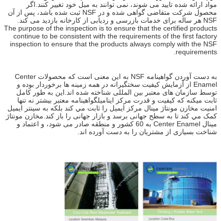
مواد ارائه شده تایید می شوند، نمی توانند به میل خود تغییر کنند.اگر
محصول شرکت متقاضی گواهی شده و در NSF ثبت شده باشد، پس از آن
NSF هر ساله برای خدمات بازرسی و ردیابی از کارخانه بازدید می کند.
The purpose of the inspection is to ensure that the certified products
continue to be consistent with the requirements of the first factory
inspection to ensure that the products always comply with the NSF
requirements.
به دست آوردن گواهینامه NSF به این معنی است که محصولات Center
Enamel از آزمایش کیفیت سختگیرانه در همه زمینه ها برخوردار بوده و
توسط سازمان های معتبر بین المللی شناخته شده اند.اين به طور کامل
ثابت ميکنه که کيفيت و قدرت مرکز ايناميلگواهينامه معتبر بيشتر نه تنها
امنيت مخازن مونتاژ مينال مرکز ايميل را ثابت مي کند بلکه به سينتر ايميل
کمک مي کند تا به سطح جهانی برسد و بازار جهانی را باز کند.مخازن مونتاژ
مینال Center Enamel به 60 کشور و منطقه صادر می شود، و اعتماد و
شناخت بسیاری از مشتریان را به دست آورده اند.