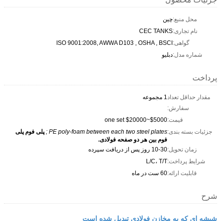
محل منبع:
چین
نام تجاری:
CEC TANKS
گواهی:
ISO 9001:2008, AWWA D103 , OSHA , BSCI
شماره مدل:
دبلیو
پرداخت
مقدار حداقل تعداد
1 مجموعه
سفارش:
قیمت:
$5000~$20000 one set
جزئیات بسته بندی:
PE poly-foam between each two steel plates ;
پلی فوم پلی
فوم بین هر دو صفحه فولادی.
زمان تحویل:
10-30 روز پس از دریافت سپرده
شرایط پرداخت:
L/C، T/T
قابلیت ارائه:
60 ست در ماه
شرح
شیشه ای که به مخازن فولادی تبدیل شده است