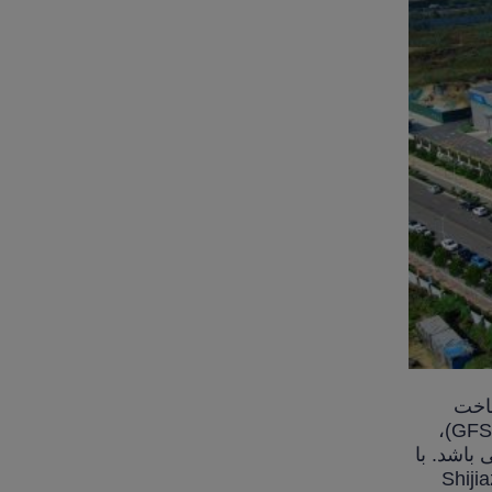
ال 2008 به طراحی و ساخت
مخازن ذخیره پیچ و مهره اختصاص یافته است. محدوده محصولات ما شامل مخازن شیشه ای ذوب شده به فولاد (GFS)،
باشد. با
Shijiazhuang Zh