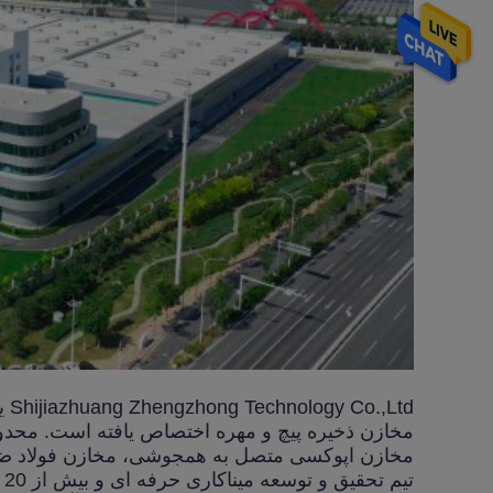
مخازن اپوکسی متصل به همجوشی، مخازن فولاد ضد ز