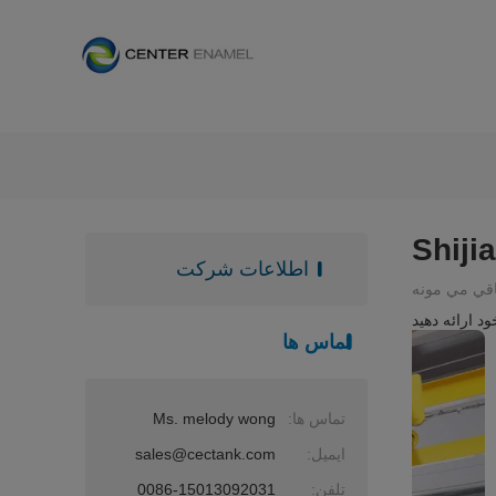
Shiji
اطلاعات شرکت
اقي مي مونه
د ارائه دهید
تماس ها
تماس ها:
Ms. melody wong
ایمیل:
sales@cectank.com
تلفن:
0086-15013092031