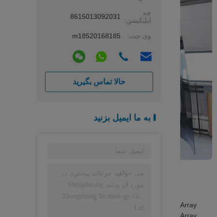
چه
8615013092031
اپلیکیشن:
وی چت:
m18520168185
حالا تماس بگیرید
به ما ایمیل بزنید
Array
Array