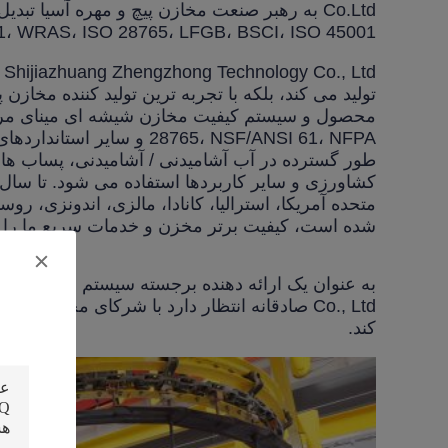
61، WRAS، ISO 28765، LFGB، BSCI، ISO 45001 و سایر استانداردهای بین المللی هستن
d
تولید می کند، بلکه با تجربه ترین تولید کننده مخا
28765، NSF/ANSI 61، NFPA
طور گسترده در آب آشامیدنی / آشامیدنی، پساب ها
متحده آمریکا، استرالیا، کانادا، مالزی، اندونزی، رو
شده است، کیفیت برتر مخزن و خدمات سریع ما را
Co., Ltd صادقانه انتظار دارد با شرکای محل
کند.