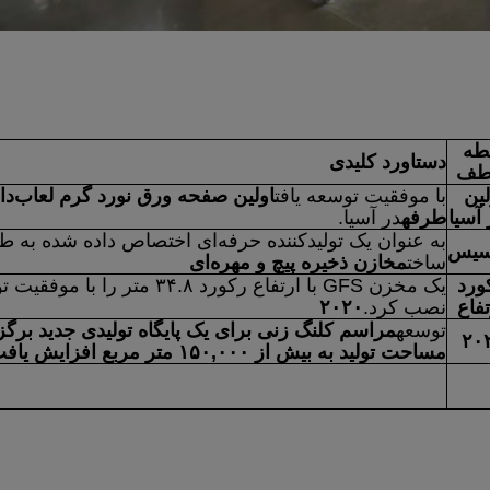
طه
دستاورد کلیدی
طف
لین
با موفقیت توسعه یافت
اولین صفحه ورق نورد گرم لعاب‌دار
 آسیا
طرفه
در آسیا.
به عنوان یک تولیدکننده حرفه‌ای اختصاص داده شده به ط
سیس
ساخت
مخازن ذخیره پیچ و مهره‌ای
ورد
یک مخزن GFS با ارتفاع رکورد ۳۴.۸ متر را با مو
تفاع
نصب کرد.
۲۰۲۰
توسعه
مراسم کلنگ زنی برای یک پایگاه تولیدی جدید برگز
۲۰
مساحت تولید به بیش از ۱۵۰,۰۰۰ متر مربع افزایش یافت.