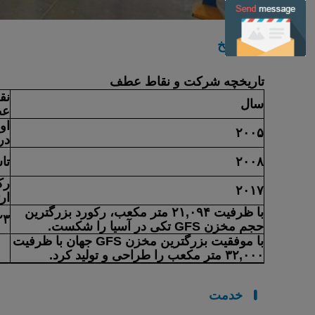
تاریخ
تاریخچه شرکت و نقاط عطف
نق
سال
ع
او
۲۰۰۵
در
۲۰۰۸
تا
رک
۲۰۱۷
ار
با ظرفیت ۲۱,۰۹۴ متر مکعب، رکورد بزرگترین
۲۳
حجم مخزن GFS تکی در آسیا را شکست.
با موفقیت بزرگترین مخزن GFS جهان با ظرفیت
۳۲,۰۰۰ متر مکعب را طراحی و تولید کرد.
خدمت