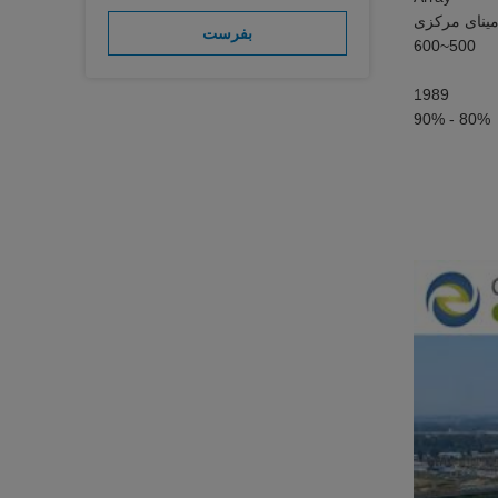
ینای مرکزی
بفرست
500~600
1989
80% - 90%