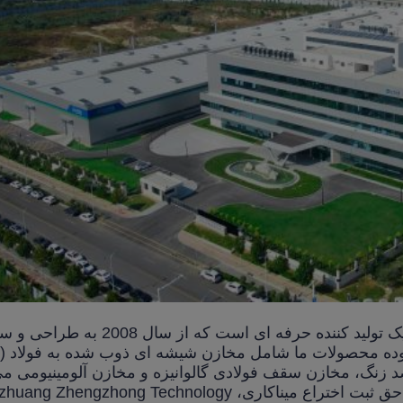
Shijiazhuang Zhengzhong Technology Co.,Ltd یک تولید کننده حرفه ای است که از س
نگ، مخازن سقف فولادی گالوانیزه و مخازن آلومینیومی می 
تیم تحقیق و توسعه میناکاری حرفه ای و بیش از 20 حق ثبت اختراع میناکاری، engzhong Technology