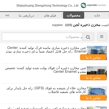
Shijiazhuang Zhengzhong Technology Co., Ltd
خانه
محصولات
فیلم های
دربارهی ما
>>
مخزن ذخیره لجن
کیفیت
supplier.
(115)
چین مخازن ذخیره سازی ماسه فرک تولید کننده: Center
Enamel ️ راه حل قابل اعتماد شما برای ذخیره سازی موثر
ماسه فرک
تماس با ما
چین مخازن ذخیره آب فولاد بولت شده تولید کننده: تخصص
پیشرو Center Enamel
تماس با ما
مخازن خلاء از شیشه به فولاد (GFS): راه حل پایدار برای
کارخانه های تصفیه فاضلاب
تماس با ما
مخازن ذخیره سازی لجن برای تاسیسات تصفیه لجن: راه