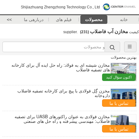
Shijiazhuang Zhengzhong Technology Co., Ltd
خانه
محصولات
فیلم های
دربارهی ما
>>
مخازن آب فاضلاب
کیفیت
supplier.
(231)
بهترین محصولات
مخازن شیشه ای به فولاد: راه حل ایده آل برای کارخانه
های تصفیه فاضلاب
اکنون سؤال کنید
مخزن گِل فولادی با پیچ برای کارخانه تصفیه فاضلاب
داروخانه
تماس با ما
مخازن فولادی به عنوان راکتورهای UASB برای تصفیه
فاضلاب: مهندسی پیشرفته و راه حل های صنعتی
تماس با ما