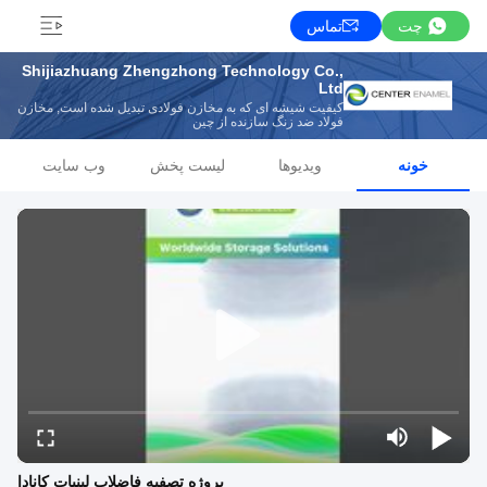
چت
تماس
Shijiazhuang Zhengzhong Technology Co.,
Ltd
کیفیت شیشه ای که به مخازن فولادی تبدیل شده است, مخازن
فولاد ضد زنگ سازنده از چین
خونه
ویدیوها
لیست پخش
وب سایت
پروژه تصفیه فاضلاب لبنیات کانادا