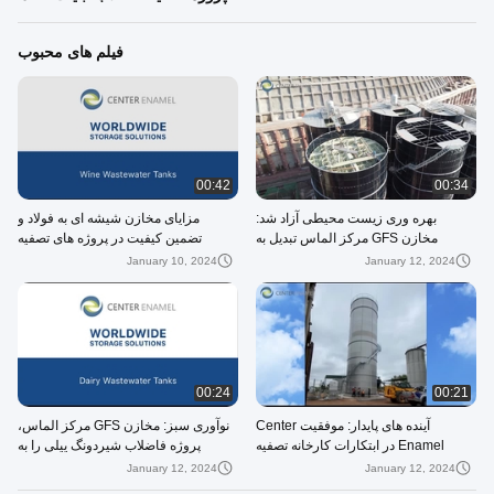
فیلم های محبوب
00:42
00:34
بهره وری زیست محیطی آزاد شد:
مزایای مخازن شیشه ای به فولاد و
مخازن GFS مرکز الماس تبدیل به
تضمین کیفیت در پروژه های تصفیه
مدیریت فاضلاب کارخانه شراب سیچوان
فاضلاب
January 10, 2024
January 12, 2024
شد
00:24
00:21
آینده های پایدار: موفقیت Center
نوآوری سبز: مخازن GFS مرکز الماس،
Enamel در ابتکارات کارخانه تصفیه
پروژه فاضلاب شیردونگ ییلی را به
فاضلاب اروگوئه
موفقیت سوق می دهد
January 12, 2024
January 12, 2024