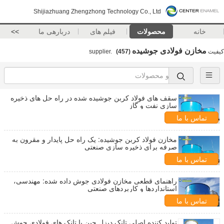
Shijiazhuang Zhengzhong Technology Co., Ltd
خانه
محصولات
فیلم های
دربارهی ما
>>
مخازن فولادی جوشیده
کیفیت
supplier.
(457)
سقف های فولاد کربن جوشیده شده در راه حل های ذخیره
سازی نفت و گاز
تماس با ما
مخازن فولاد کربن جوشیده: یک راه حل پایدار و مقرون به
صرفه برای ذخیره سازی صنعتی
تماس با ما
راهنمای قطعی مخازن فولادی جوش داده شده: مهندسی،
استانداردها و کاربردهای صنعتی
تماس با ما
تولید کننده اصلی تانک دیزل چین با تانک های فولادی جوش