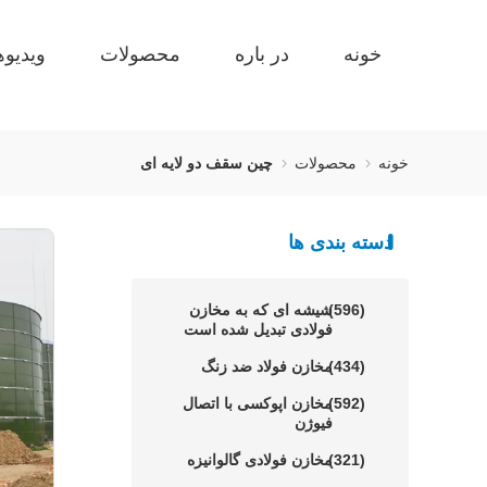
خونه
در باره
محصولات
ویدیوه
خونه
محصولات
چین سقف دو لایه ای
دسته بندی ها
(596)
شیشه ای که به مخازن
فولادی تبدیل شده است
(434)
مخازن فولاد ضد زنگ
(592)
مخازن اپوکسی با اتصال
فیوژن
(321)
مخازن فولادی گالوانیزه