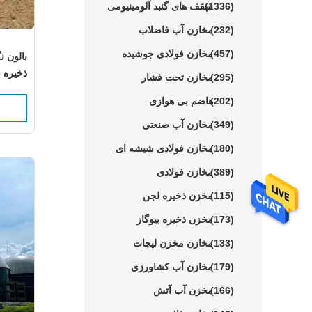
(1336)
سقف های گنبد آلومینیومی
(232)
مخازن آب فاضلاب
(457)
مخازن فولادی جوشیده
بالون ن
ذخیره 
(295)
مخازن تحت فشار
(202)
هاضم بی هوازی
(349)
مخازن آب صنعتی
(180)
مخازن فولادی شیشه ای
(389)
مخازن فولادی
(115)
مخزن ذخیره لجن
(173)
مخزن ذخیره بیوگاز
(133)
مخازن مخزن لیچات
(179)
مخازن آب کشاورزی
(166)
مخزن آب آتش