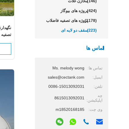
(146)
مخازن غلات
(424)
پروژه های بیوگاز
(1178)
پروژه های تصفیه فاضلاب
نگهدارن
(223)
سقف دو لایه ای
تصفیه ف
بیوگازی
تماس ها
می کند
تماس ها:
Ms. melody wong
ایمیل:
sales@cectank.com
تلفن:
0086-15013092031
چه
8615013092031
اپلیکیشن:
وی چت:
m18520168185