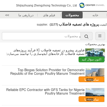
Shijiazhuang Zhengzhong Technology Co., Ltd
خانه
محصولات
فیلم های
دربارهی ما
>>
پروژه های تصفیه فاضلاب
کیفیت
supplier.
(1177)
بهترین محصولات
فناوری پیشرو در تصفیه فاضلاب IC فرآیند پروژه‌های
تصفیه فاضلاب کارخانه‌های آبجوسازی را توانمند می‌سازد:
راه‌حل‌های بیولوژیکی با راندمان بالا
اکنون سؤال کنید
Top Biogas Solution Provider for Democratic
Republic of the Congo Poultry Manure Treatment
تماس با ما
Reliable EPC Contractor with GFS Tanks for Nigeria
Poultry Manure Treatment
تماس با ما