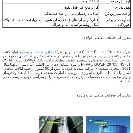
آزمایش جرقه
>1500 ولت
نفوذ پذیری
گاز و مایع غیر قابل نفوذ
راحت تمیزش کن
صاف، درخشان، بی اثر، ضد چسبندگی
مقاومت در برابر
عالی! برای آب های فاضلاب، آب شور، آب دریا، نفت خام با قند بالا،
خوردگی
نمک روباه، ترکیبات آلی و غیرآلی
مخزن آب فاضلاب صنعتی فولادی
شرکت Center Enamel Co. Ltd نه تنها اولین شرکت
مخازن شیشه ای به فولاد
تولید کننده
و تامین کننده در چین، اما همچنین با تجربه ترین تولید کننده مخازن شیشه ای به فولاد در
سراسر آسیا.تست محصول و سیستم کیفیت مطابق با AWWA D103-09 است، OSHA،
ISO/EN 28765، NSF61 و NFPA و غیره استانداردهای بین المللی.آب پاشی زبالهتا سال
2021 ، مخازن شیشه ای مرکب شده به فولاد به بیش از 80 کشور از جمله ایالات متحده ،
استرالیا ، کانادا ، مالزی ، اندونزی ، روسیه ، امارات متحده عربی ،پاناما، هند و آفریقای
جنوبی و غیره کیفیت محصولات برتر و خدمات سریع ما را در سراسر جهان به رسمیت می
شناسند.
مخزن آب فاضلاب صنعتی منابع پروژه