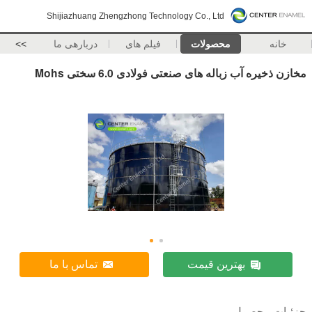
Shijiazhuang Zhengzhong Technology Co., Ltd
خانه
محصولات
فیلم های
دربارهی ما
>>
مخازن ذخیره آب زباله های صنعتی فولادی 6.0 سختی Mohs
بهترین قیمت
تماس با ما
جزئیات محصول