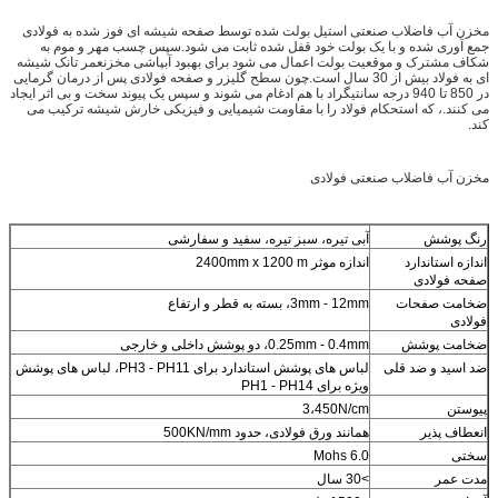
مخزن آب فاضلاب صنعتی استیل بولت شده توسط صفحه شیشه ای فوز شده به فولادی
جمع آوری شده و با یک بولت خود قفل شده ثابت می شود.سپس چسب مهر و موم به
شکاف مشترک و موقعیت بولت اعمال می شود برای بهبود آبپاشی مخزنعمر تانک شیشه
ای به فولاد بیش از 30 سال است.چون سطح گلیزر و صفحه فولادی پس از درمان گرمایی
در 850 تا 940 درجه سانتیگراد با هم ادغام می شوند و سپس یک پیوند سخت و بی اثر ایجاد
می کنند.، که استحکام فولاد را با مقاومت شیمیایی و فیزیکی خارش شیشه ترکیب می
کند.
مخزن آب فاضلاب صنعتی فولادی
رنگ پوشش
آبی تیره، سبز تیره، سفید و سفارشی
اندازه استاندارد
اندازه موثر 2400mm x 1200 m
صفحه فولادی
ضخامت صفحات
3mm - 12mm، بسته به قطر و ارتفاع
فولادی
ضخامت پوشش
0.25mm - 0.4mm، دو پوشش داخلی و خارجی
ضد اسید و ضد قلی
لباس های پوشش استاندارد برای PH3 - PH11، لباس های پوشش
ویژه برای PH1 - PH14
پیوستن
3،450N/cm
انعطاف پذیر
همانند ورق فولادی، حدود 500KN/mm
سختی
6.0 Mohs
مدت عمر
>30 سال