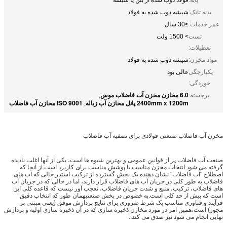
بدنه تانک:
شیشه ذوب شده به فولاد
عمر خدمات:
≥30 سال
تست
> 1500 ولت
تعطیلات:
مواد مخزن:
شیشه ذوب شده به فولاد
یکپارچگی
عالی بود
خوردگی:
6.0 مخازن مخزن آب فاضلاب موس
برجسته:
,
2400mm x 1200m پانل مخازن آب زباله
ISO 9001 مخازن آب فاضلاب
,
مخزن آب فاضلاب صنعتی فولادی برای تصفیه آب فاضلاب
صنعت آب فاضلاب پر از قوانین عمومی و بهترین شیوه ها است، یکی از آنها اغلب نادیده
گرفته می شود انتخاب مخزن مناسب با پوشش مناسب برای کاربرد است.از آنجا که
اصطلاح "آب فاضلاب" نشان دهنده یک بخش گسترده از ترکیب استدر حالی که آب های
فاضلاب به طور کلی در جریان آب های فاضلاب قرار دارند، اما در حالی که در جریان آب
های فاضلاب، ترکیب، منبع و شدت جریان فاضلاب، تعجب آور نیست که قاعده کلی این
است که بیش از حد کلی است.به خصوص در بخش صنعتیهمان طور که انتخاب دقیق
فرآیند و فناوری مناسب یک شرط ضروری برای نتایج پردازش موفق (یعنی مبتنی بر
مجوز) است،همین امر در مورد مخازن ذخیره سازی که در آن ذخیره سازی اولیه و پردازش
نهایی انجام می شود نیز صدق می کند..