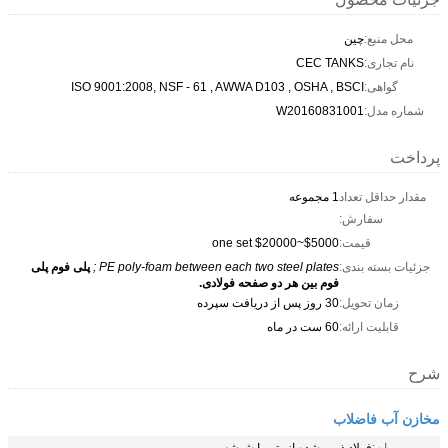
محل منبع:
چین
نام تجاری:
CEC TANKS
گواهی:
ISO 9001:2008, NSF - 61 , AWWA D103 , OSHA , BSCI
شماره مدل:
W20160831001
پرداخت
مقدار حداقل تعداد
1 مجموعه
سفارش:
قیمت:
$5000~$20000 one set
جزئیات بسته بندی:
PE poly-foam between each two steel plates ;
پلی فوم پلی
فوم بین هر دو صفحه فولادی.
زمان تحویل:
30 روز پس از دریافت سپرده
قابلیت ارائه:
60 ست در ماه
شرح
مخازن آب فاضلاب
پایه:
فولاد ذوب شده از بتن یا شیشه