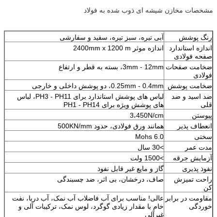
مشخصات مخازن شیشه ای ذوب شده به فولاد
رنگ پوشش
آبی تیره، سبز تیره، سفید و سفارشی
اندازه استاندارد
اندازه موثر 2400mm x 1200 m
صفحه فولادی
ضخامت صفحات
3mm - 12mm، بسته به قطر و ارتفاع
فولادی
ضخامت پوشش
0.25mm - 0.4mm، دو پوشش داخلی و خارجی
ضد اسید و ضد
لباس های پوشش استاندارد برای PH3 - PH11، لباس
قلی
های پوشش ویژه برای PH1 - PH14
پیوستن
3،450N/cm
انعطاف پذیر
همانند ورق فولادی، حدود 500KN/mm
سختی
6.0 Mohs
مدت عمر
>30 سال
آزمایش جرقه
>1500 ولت
نفوذ پذیری
گاز و مایع غیر قابل نفوذ
راحت تمیزش
صاف، درخشان، بی اثر، ضد چسبندگی
کن
مقاومت در برابر
عالی! مناسب برای آب فاضلاب آب نمک، آب دریا، نفت
خوردگی
خام با مقدار زیادی گوگرد، لوس نمک، ترکیبات آلی و
غیرآلی