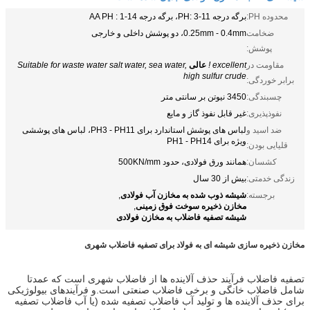
محدوده PH:
برگه درجه PH: 3-11، برگه درجه AA PH : 1-14
ضخامت
0.25mm - 0.4mm، دو پوشش داخلی و خارجی
پوشش:
مقاومت در
excellent !
عالی
Suitable for waste water salt water, sea water,
high sulfur crude
برابر خوردگی:
چسبندگی:
3450 نیوتن بر سانتی متر
نفوذپذیری:
غیر قابل نفوذ گاز و مایع
ضد اسید و
لباس های پوشش استاندارد برای PH3 - PH11، لباس های پوششی
ویژه برای PH1 - PH14
قلیایی بودن:
کشسان:
همانند ورق فولادی، حدود 500KN/mm
زندگی خدمتی:
بیش از 30 سال
شیشه ذوب شده به مخازن آب فولادی
برجسته:
,
مخازن ذخیره سوخت فوق زمینی
,
شیشه تصفیه فاضلاب به مخازن فولادی
مخازن ذخیره سازی شیشه ای به فولاد برای تصفیه فاضلاب شهری
تصفیه فاضلاب فرآیند حذف آلاینده ها از فاضلاب شهری است که عمدتا
شامل فاضلاب خانگی و برخی فاضلاب صنعتی است.و فرآیندهای بیولوژیکی
برای حذف آلاینده ها و تولید آب فاضلاب تصفیه شده (یا آب فاضلاب تصفیه