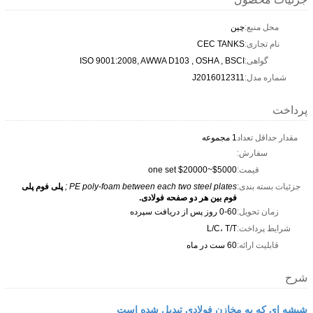
محل منبع:
چین
نام تجاری:
CEC TANKS
گواهی:
ISO 9001:2008, AWWA D103 , OSHA , BSCI
شماره مدل:
J2016012311
پرداخت
مقدار حداقل تعداد
1 مجموعه
سفارش:
قیمت:
$5000~$20000 one set
جزئیات بسته بندی:
PE poly-foam between each two steel plates ;
پلی فوم پلی
فوم بین هر دو صفحه فولادی.
زمان تحویل:
0-60 روز پس از دریافت سپرده
شرایط پرداخت:
L/C، T/T
قابلیت ارائه:
60 ست در ماه
شرح
شیشه ای که به مخازن فولادی تبدیل شده است