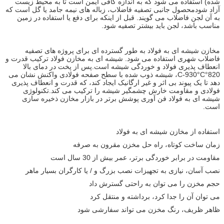
شده) استفاده می شود که به اندازه کافی ایمن است تا به محیط زیست
آزاد شودمحصول جانبی تصفیه فاضلاب، زباله های نیمه جامد یا گل است که
به آن لجن فاضلاب می گویند. قبل از اینکه برای دفع یا استفاده در زمین
مناسب باشد، لجن باید بیشتر تصفیه شود.
مخازن شیشه ای به فولاد به طور گسترده ای برای پروژه های تصفیه
فاضلاب شهری استفاده می شود. شیشه ای به مخازن فولاد ترکیب قدرت و
انعطاف پذیری فولاد و خوردگی شیشه است.پس از پخت در دمای بالا
820°C-930°C، شیشه ذوب شده با سطح صفحه فولادی واکنش نشان می
دهد تا یک پیوند بی اثر و غیر ارگانیک ایجاد کند، که قدرت و انعطاف پذیری
فولادی و مقاومت خارش چشمگیر شیشه را ترکیب می کند.تکنولوژی
شیشه ای به فولاد فن آوری پوشش برتر در بازار مخازن ذخیره سازی
است.
استفاده از مخازن شیشه ای به فولاد
زمان ساخت کوتاه، راه حل مخزن مقرون به صرفه
مقاومت در برابر خوردگی برتر، عمر بیش از 30 سال است
نصب آسان، نیازی به تجهیزات نصب بزرگ و / یا کارگران بسیار ماهر
حجم مخزن را می توان به راحتی گسترش داد
می توان آن را جدا کرد، برداشته و منتقل کرد
ظاهر ظریف، رنگ مخزن می تواند سفارشی شود